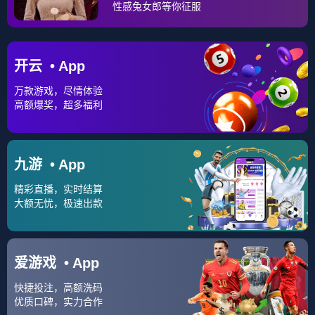
41分钟，秘鲁前锋拉帕杜拉在禁区内接到队友传中，一记势
大力沉的头球攻门，皮球应声入网，比分被扳平，上半场结
束前，双方回到同一起跑线，中场休息时，布罗佐维奇没有
激烈训话，而是冷静调整战术，他要求队员们加强中场的拦
截力度，同时利用边路速度撕开秘鲁防线，他特别强调：“秘
鲁队的右边后卫有转身慢的问题，我们要抓住这个弱点。”
下半场,伊朗队犹如换了支球队，他们的奔跑更加积极，拼抢
更加凶狠，每一次进攻都直指秘鲁防线的软肋，第67分钟，
伊朗队发动快速反击，阿兹蒙在左路突破后传中，皮球精准
找到后插上的贾汉巴赫什，后者一脚推射，梅开二度，2比
1！再次领先！这一次，伊朗队没有再给对手机会，在剩余的
时间里，他们的防线如同铜墙铁壁，秘鲁队尽管倾尽全力，
却始终无法改写比分。
当主裁判吹响终场哨音的那一刻,阿扎迪球场陷入了狂欢的海