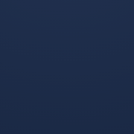
196
次浏览
开云平台-绝杀之夜，伊朗史诗逆转加纳，迪亚斯独木难支成悲情英雄
开云体育2026-摩洛哥风暴席卷H组，拉什福德双响，北非雄狮完胜哥斯达黎加
开云体育登录-蓝白奇
开云体育在线-沙漠之狐
开云体育-边路风暴，坎
迹，2026世界杯决赛，
震彻绿茵，2026世界杯
塞洛一剑封喉，克罗地
智利如何用哈兰德与完
揭幕战，伊拉克大胜尼
亚力克瑞士挺进2026世