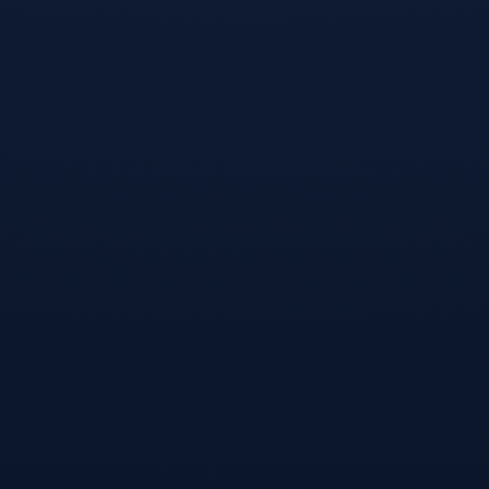
转错包退
【THnPRJiApwdsCrEmTuXVsP4MVDvRAXt51x】客服
TeleGram:【@TrxEm】
trx转错包退
2026-07-25 05:29:49
转错包退
【TNPzTCevCoNe7YpURhtuMZMELZbE2cDx2x】客服
TeleGram:【@TrxEm】
trx转错包退
2026-07-31 20:36:09
转错包退
【TFYfCxW3BVSuVS3XSpueMS12gsh3888888】客服
TeleGram:【@TrxEm】
trx转错包退
2026-08-01 06:03:05