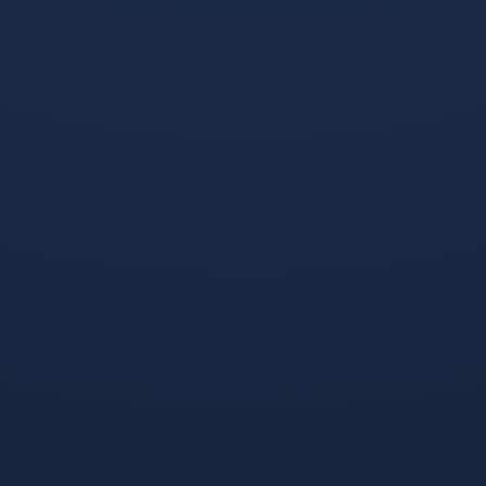
美战术征服乌兹别克斯
日利亚，哈兰德化身终
界杯十六强
坦
结者一锤定音
发表评论：