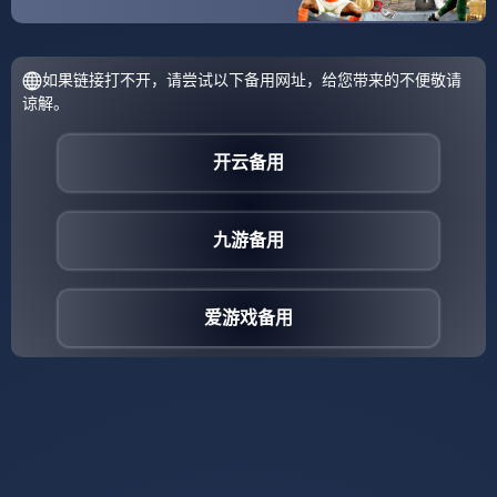
行贴身缠斗，布伦森的回应是：
绝对的冷静与超越年龄的篮
球智慧。
他不再急于个人攻击，而是像一位顶尖的棋手，开
始阅读并操控全局，他利用自身巨大的进攻威胁，连续为外
线队友送出“炮弹输送”，两次助攻底角空位的队友命中关键三
分，当快船防线因忌惮他的传球而再度外扩时，杀机再现，
比赛最后三分钟，比分紧咬，布伦森在弧顶面对伦纳德的单
防，他没有叫掩护，而是连续胯下运球调整节奏，突然一个
极快的体前变向，挤出半步空间，毫不犹豫地干拔三分——
球应声入网！这一球，几乎击碎了快船反扑的气焰，最后一
分钟，领先1分，他控球压住时间，在24秒即将耗尽时，突破
至罚球线，用一个逼真的投篮假动作点飞防守人，然后稳稳
后仰中投命中,锁定胜局。
整个第四节，布伦森独取
19分
，并送出3次助攻，直接或间接
参与了骑士末节几乎全部的得分，他的得分手段琳琅满目：
突破抛投、急停中距离、冷血三分、制造犯规，更重要的