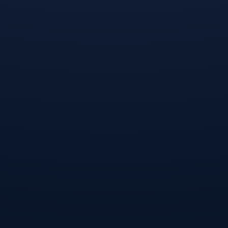
1
条评论
trx转错包退
2026-07-15 21:59:13
转错包退
【TP85KPGg4fWyZAh6ApbnZT9tTX88888888】客服
TeleGram:【@TrxEm】