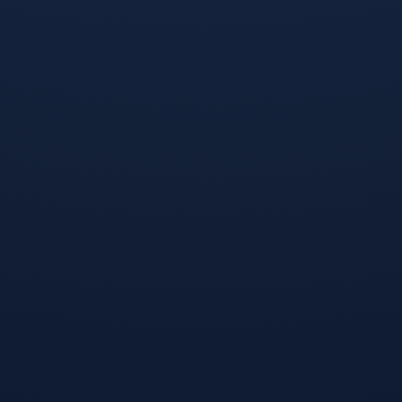
开云APP-奇迹之夜，喀
开云体育登录-冰火复
开云体育官网-红魔咆哮
麦隆在2026世界杯D组焦
仇，2026世界杯，哈兰
震欧陆，比利时大胜瑞
点战中逆转意大利
德与葡萄牙的救赎之战
典，内马尔与中场双核
驱动2026世界杯D组首战
发表评论：