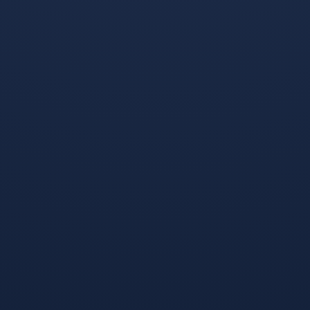
183
次浏览
开云平台-欧冠决赛之夜，戈麦斯，那个在刀锋上跳舞的攻防转换核心
开云体育中国-阿什拉夫爆发，日本完胜阿尔及利亚，亚洲足球的觉醒与非洲雄狮的黄昏