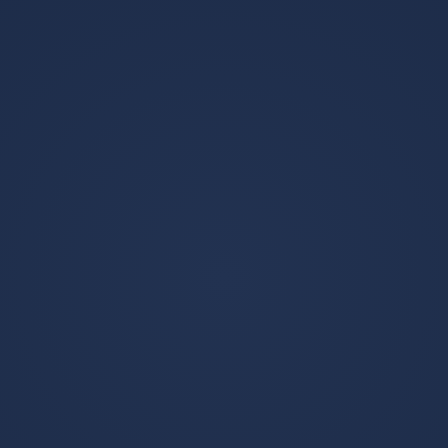
是，他在最关键的时刻，做出了最正确的选择，每一次出手
都带着摧毁对手信心的决绝，这不是简单的“手感发热”，这是
有预谋、有层次、有统治力的比赛接管
。
这场比赛，是布伦森进化之路的里程碑式宣言，它证明了，