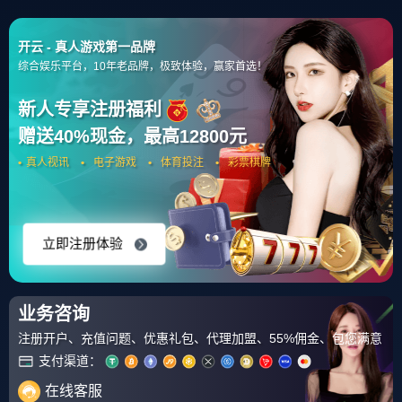
开云APP-骑士血拼快船，布伦森末节接管比赛，
纽约新王加冕夜
2026-02-02 14:50:02
历届冠军
开云美加墨
183
|
1
条评论
当终场哨声响起，麦迪逊广场花园陷入沸腾的狂潮，记分牌
上定格着
骑士 118:115 快船
，但数字背后，是一场持续48分
钟、血肉横飞的惨烈搏杀，而这场东部新贵与西部豪强的史
诗对决，最终被一个身高仅1米88的身影主宰——
杰伦·布伦
森
，在决定生死的末节，以无可争议的王者姿态,接管了比
赛。
比赛前三节，是典型的现代篮球肌肉绞杀战，骑士队，这支
以年轻铁血著称的球队，用他们密不透风的整体防守和冲击