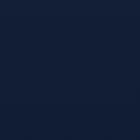
【TRQAmGCAF5j3upM4mM9GQkNZZsnMpJeD84】客
服TeleGram:【@TrxEm】
trx转错包退
2026-07-19 23:32:45
转错包退
【TY6uTWZTdQ7SWfTr8kC11M4XgYoegh9Nhs】客服
TeleGram:【@TrxEm】
trx转错包退
2026-07-20 07:05:43
转错包退
【TXCs6F33Q1qQTMCUGs7K8s9P7CxPMpqHHC】客
服TeleGram:【@TrxEm】
trx转错包退
2026-07-20 08:54:32