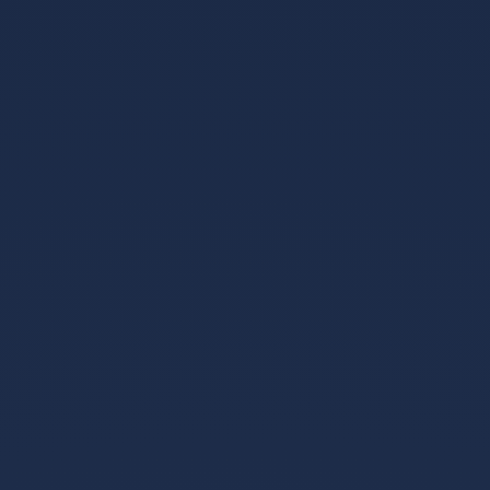
请联系TeleGram:【@TrxEm】
trx能量租赁
2026-07-07 13:55:35
u地址转错
【TQXHQsYdKQgCTiXGy8CGLTc91rLfjXn4Qt】转错请
联系TeleGram:【@TrxEm】
trx能量租赁
2026-07-08 06:51:06
u地址转错
【TGpGScABxUXYymADdHZx2uRjaaR1SR1VcH】转错
请联系TeleGram:【@TrxEm】
trx能量机器人
2026-07-08 23:43:24
u地址转错