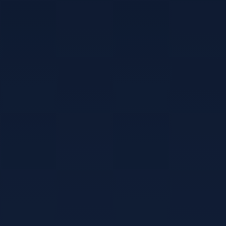
他不仅是保加利亚的英雄，更成为了国家足球史上的不朽传
奇。
当终场哨声响起,保加利亚以2比1击败捷克，历史性地挺进四
强，没有人能够想到，这支此前世界杯最佳战绩仅为第四名
（1994年）的球队，能够在时隔28年后重返世界杯舞台便创
造新的辉煌，赛后巴雷拉在接受采访时说道：“这是梦想成真
的时刻，我从未想过自己能在世界杯淘汰赛中打入制胜球，
这粒进球献给所有保加利亚人民，我们证明了没有什么是不
可能的。”