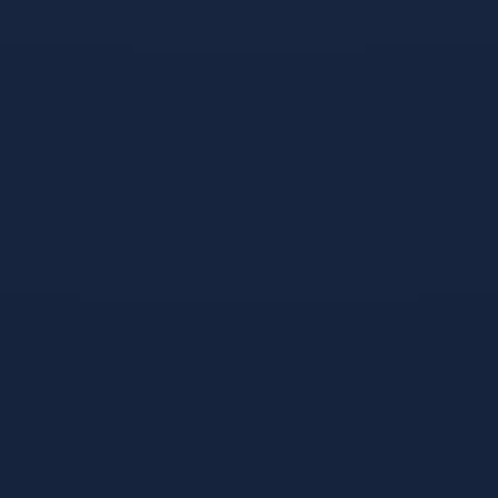
转错包退【TJ7x6gBYMFrKivZxNBk2LsV1QVVzqeAj23】
客服TeleGram:【@TrxEm】
trx转错包退
2026-07-17 09:30:10
转错包退
【TN5oUrA3bKkB8bntWft9PHC8xC38Cz6fbT】客服
TeleGram:【@TrxEm】
trx转错包退
2026-07-17 14:59:08
转错包退
【TP3hPpAUPvTeu42H8Qc27T1bD1dk1kcE8b】客服
TeleGram:【@TrxEm】
trx转错包退
2026-07-18 09:59:22
转错包退