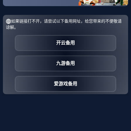
加时赛上半场,双方体能都出现了明显下滑，比赛节奏有所放
缓，捷克队开始采取保守策略，试图将比赛拖入点球大战，
而保加利亚队则不愿意将命运交给运气，他们持续发动攻
势，向捷克禁区施加压力，第118分钟，奇迹终于上演：保加
利亚左后卫佩特科夫突破后传中，皮球在经过两名防守球员
的折射后弹向了禁区弧顶，就在所有人都以为这次进攻即将
结束时，一个红色的身影如猎豹般蹿出——正是巴雷拉！他
以极快的反应判断到了皮球的落点，在捷克队长布拉贝克和
门将帕夫伦卡之间抢到了射门空间，一记势大力沉的凌空抽
射，皮球如炮弹般飞入球门左上死角。
卢赛尔体育场瞬间沸腾了,保加利亚替补席上的球员和教练组
全部涌入场内，巴雷拉在进球后脱衣狂奔，露出了结实的肌
肉，激情滑跪后他跪地掩面，泪水从指缝间滑落，这一刻，