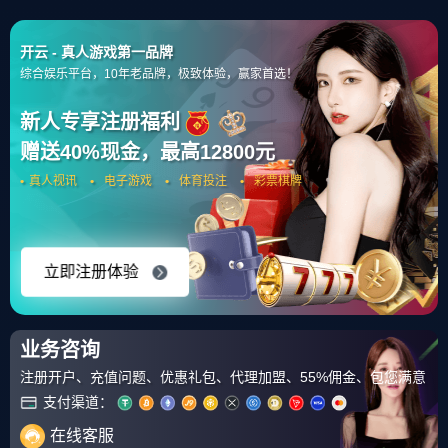
开云体育-致命一击，巴雷拉绝杀捷克，保加利亚
首闯世界杯四强
2026-07-05 1:58:40
世界杯
开云美加墨
830
|
114
条评论
当终场哨声在多哈的卢赛尔体育场响起时,整个保加利亚替补
席疯狂地冲入场内，将完成致命一击的英雄巴雷拉团团围
住，2026年世界杯第二场四分之一决赛，保加利亚凭借巴雷
拉在加时赛第118分钟的绝杀进球，以2比1击败捷克，历史上
首次闯入世界杯四强，这支阔别世界杯舞台长达28年的东欧
劲旅，用一场荡气回肠的胜利，让全世界为之侧目。
比赛从一开始就充满了火药味,捷克队继承了东欧足球的硬朗
传统，而保加利亚则展现出令人惊异的战术素养，上半场第