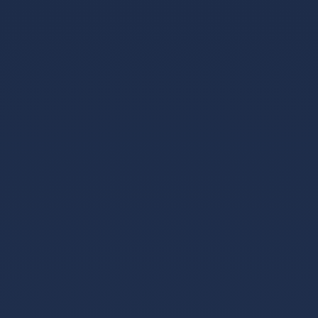
【TL55e9A9i3KPanESoo3LffCYG9kQv5HWsR】转错请
联系TeleGram:【@TrxEm】
trx能量租赁
2026-07-09 04:03:16
u地址转错
【TYkriVwSJnMHm7wLLwkzNFekakiiRUjh4m】转错请
联系TeleGram:【@TrxEm】
trx能量租赁
2026-07-09 04:40:55
u地址转错 【
TK85mbotaXmV2x2rn2ZSFE8UDHcGqKukAp 】转错请
联系TeleGram:【@TrxEm】
波场能量租赁
2026-07-09 06:16:25
u地址转错