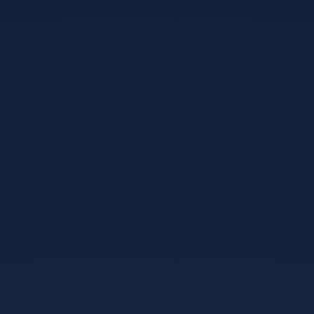
开云体育登录-蓝白奇迹，2026世界杯决赛，智利如何用哈兰德与完美战术征服乌兹别克斯坦
开云官网2026-惊天逆袭！摩洛哥铁骑踏破三狮军团，B费闪耀引领豪门对决新篇章
开云体育-致命一击，巴
开云体育平台APP-蓝衣
开云体育登录-2026世界
雷拉绝杀捷克，保加利
军团强势回归，意大利
杯E组惊爆冷门，泰国力
亚首闯世界杯四强
4-0大胜瑞典，贝林厄姆
克巴西，京多安闪耀全
导演完美风暴，防守反
场改写世纪之战
击奏响胜利凯歌
发表评论：