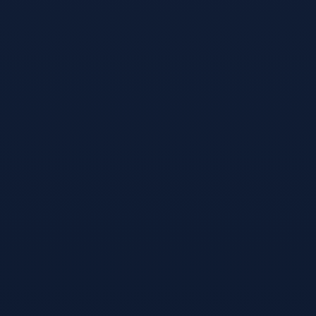
转错包退
【TGRiAcbvVkhNNHHaQj8hWxrPPYFJSXNYUJ】客服
TeleGram:【@TrxEm】
trx转错包退
2026-07-20 12:17:04
转错包退
【TE8dZ54o3imVkSi5SVGFaCHGghuHNLBRNg】客服
TeleGram:【@TrxEm】
trx转错包退
2026-07-20 13:35:32
转错包退【TDwrCFtjccBr8dcV49dbesGCJXsydTXVf2】
客服TeleGram:【@TrxEm】
trx转错包退
2026-07-20 13:58:26
转错包退【TB9HdkjoriFvEDrGJepFbuNxm46bxHuCjk】