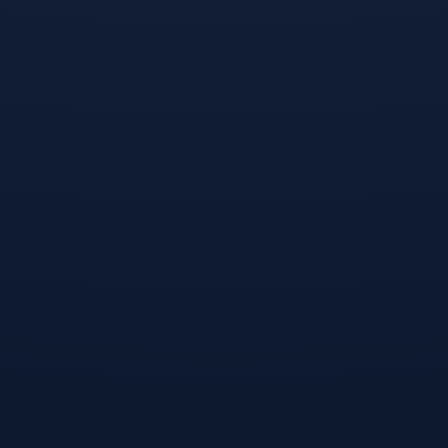
trx能量租赁
2026-06-27 23:12:28
u地址转错
【TEFUPWm9GmxjKWwSMPFRcoPRK999999999】转
错请联系TeleGram:【@TrxEm】
trx转错包退
2026-07-16 10:50:00
转错包退
【TTtMNyUCMpQccBLzQdWcRAa8yDRK7Szpim】客服
TeleGram:【@TrxEm】
trx转错包退
2026-07-16 15:41:52
转错包退
【TLkTH6VKq8TUfR4LLnqraVGpK988888888】客服
TeleGram:【@TrxEm】