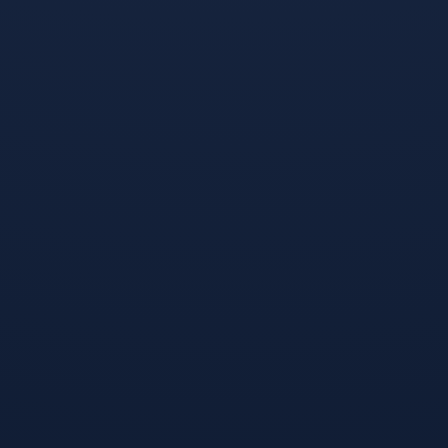
节省TRX手续费
2026-06-18 07:12:07
u地址转错
【TFSu7zrxbtMx4PNnKeZSFPXMeyNyJWiw9w】转错请
联系TeleGram:【@TrxEm】
trx能量机器人
2026-06-18 22:31:29
u地址转错
【TPt9HXJqVqNTDCE2XLgSxqD1mzH9zK69xA】转错
请联系TeleGram:【@TrxEm】
节省TRX手续费
2026-06-26 18:59:51
u地址转错
【TF63wSiGeGT29MCVswWQ5eAr6xD9LkQBPm】转
错请联系TeleGram:【@TrxEm】