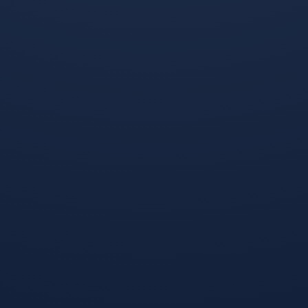
发表评论：
6
条评论