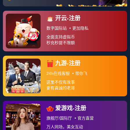
弧顶的字母哥手中，面对两人封堵，他运球强突，在身体几
乎失去平衡的情况下高难度后仰跳投——球进！111：109！
整个红山体育馆瞬间沸腾，随后活塞关键一攻被字母哥封盖,
新疆锁定胜局。
这记准绝杀，只是字母哥今晚神奇表现的缩影，全场比赛，
他砍下38分、15个篮板、7次助攻和4次盖帽的全面数据，在
球队最需要得分的第三节，他单节独得16分，几乎以一己之
力顶住了活塞的反扑浪潮，当队友手感冰凉时，是他一次次
冲进内线制造杀伤；当防守端出现漏洞时，又是他及时补位,
送出惊天大帽。
字母哥的价值远不止数据所能体现，在更衣室里，他是凝聚
团队的精神领袖；在训练场上，他是最早到最晚走的榜样，
本赛季初加盟新疆时，他曾因语言和文化差异一度挣扎，但
很快用职业态度征服了所有人。“他不仅教我们如何打球，更