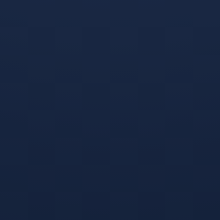
9
条评论
trx能量租赁
2026-06-14 04:17:29
u地址转错
【TE4iT3qCsddCbTZEKv5YrF3r5MrTmmY1gM】转错
请联系TeleGram:【@TrxEm】
节省TRX手续费
2026-06-14 18:02:51