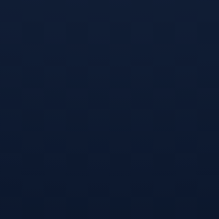
u地址转错
【TRMQeBBDJFpYcKFXDs4GCfyAqP9oycj6fy】转错请
联系TeleGram:【@TrxEm】
trx能量租赁
2026-06-15 10:24:59
u地址转错
【TZ5VUwCDAUrF2Bp573R1u89SQ4bj5nk7Kw】转错
请联系TeleGram:【@TrxEm】
trx能量租赁
2026-06-15 12:02:23
u地址转错
【TTnZL4PRUseBakTP1MLDf6rjSr59bcBtML】转错请
联系TeleGram:【@TrxEm】
trx转错包退
2026-07-20 10:17:33