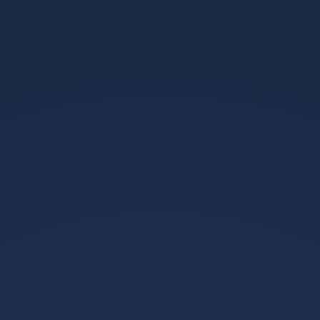
下半场,喀麦隆队试图加强进攻，但意大利队的中场控制力让
对手感到窒息，第57分钟，意大利队获得角球机会，阿诺德
主罚的角球精准地找到了后点插上的后防核心巴斯托尼，后
者头槌破门，将比分改写为3比0，至此，比赛悬念彻底被杀
死，喀麦隆队虽然在前场拥有舒波-莫廷这样经验丰富的老
将，但在意大利队严密的防守体系面前，始终无法找到有效
的破门办法。
全场比赛,意大利队的控球率高达61%，射门次数16比7遥遥领
先，传球成功率更是达到了惊人的91%，这支意大利队，既有
传统意式防守的坚韧与纪律，又融入了现代足球的高位逼抢
和快速转换，阿诺德的崛起，为球队的右路进攻注入了前所
未有的活力，他的长传转移、边路突破和定位球主罚，已经