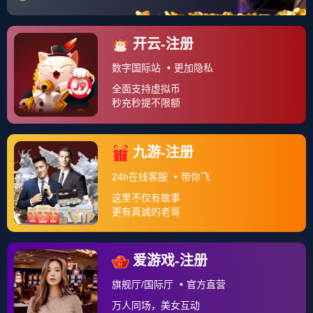
比赛从一开始就进入意大利队的节奏,主教练斯帕莱蒂排出了
4-3-3的攻击阵型，意图在前场就给喀麦隆队施加压力，负责
右后卫位置的亚历山大-阿诺德，成为了本场比赛最闪耀的明
星，这名利物浦青训出品的边路天才，在俱乐部时期就以精
准的长传和出色的助攻能力闻名，但防守端的短板也曾让他
饱受质疑，本场比赛的阿诺德，展现出了令人惊叹的全面
性。
上半场第12分钟,阿诺德在右路拿球，面对喀麦隆队两名防守
球员的包夹，他出人意料地选择内切，晃开角度后起左脚兜
出一记弧线球，皮球划出一道美妙的抛物线，直奔球门远
角，喀麦隆门将奥纳纳虽然奋力扑救，但无奈角度过于刁
钻，皮球击中横梁下沿弹入网窝，1比0！意大利队取得梦幻
开局，这粒进球彻底点燃了意大利球迷的热情，也让喀麦隆
队的防线不得不将更多的注意力放在阿诺德身上。