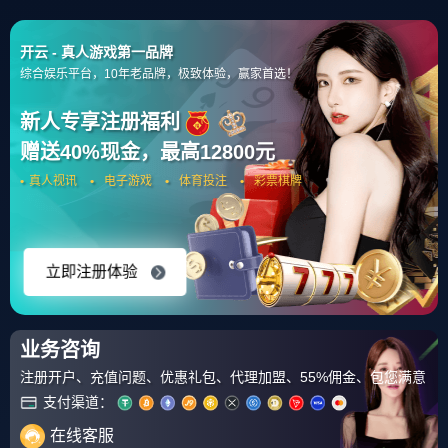
开云体育中国-蓝衣军团的救世主，姆巴佩如何主
宰2026世界杯A组意乌之战
2026-06-16 13:04:29
球队巡礼
开云美加墨
143
|
1
条评论
2026年盛夏的罗马奥林匹克体育场,山呼海啸般的声浪几乎要
将穹顶掀翻，七万名意大利球迷身着蓝色球衣，挥舞着三色
旗，期待着蓝衣军团在家门口的世界杯小组赛中旗开得胜，
当比赛进行到第78分钟，比分牌上依然显示着1:1——夺冠热
门意大利队，竟然被首次杀入世界杯决赛圈的乌兹别克斯坦
队牢牢缠住，甚至一度在场面处于下风，就在这令人窒息的
僵局中，一个身影如闪电般撕裂了乌兹别克人的防线，他，
就是在这场比赛中真正决定命运的法国人——不，等等，姆