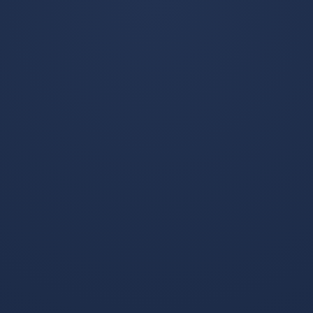
属于他的传奇序章，而巴西队，正沿着一条荆棘与鲜花交织的道路,