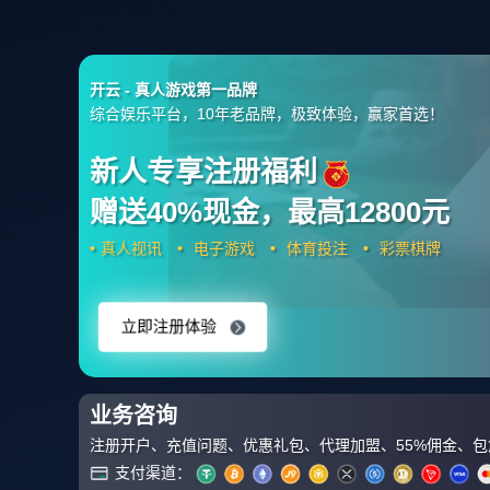
球队
首页
开云体育在线-桑巴舞
圭，姆巴佩主导攻防，
2026-06-17 17:39:48
球队巡礼
开云美加墨
2026年世界杯E组的焦点大战，在卢塞尔体
球迷奉献了一场酣畅淋漓却又令人窒息的较量