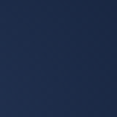
开云体育平台APP-蓝衣军团强势回归，意大利4-
0大胜瑞典，贝林厄姆导演完美风暴，防守反击
奏响胜利凯歌
开云体育APP下载-悲壮英雄，莫德里奇闪耀全
场，捷克却用坚韧击碎克罗地亚的2026之梦
开云APP-奇迹之夜，喀麦隆在2026世界杯D组焦
点战中逆转意大利
开云体育官网-替补奇兵费利克斯闪耀全场，加纳
2-1逆转克罗地亚抢占C组先机
开云体育登录-2026世界杯E组惊爆冷门，泰国力
克巴西，京多安闪耀全场改写世纪之战
开云体育平台APP-悲情英雄，莫德里奇主导比
赛，瑞士绝杀克罗地亚，门将神勇铸就经典
开云体育在线-沙漠之狐震彻绿茵，2026世界杯
揭幕战，伊拉克大胜尼日利亚，哈兰德化身终结
者一锤定音