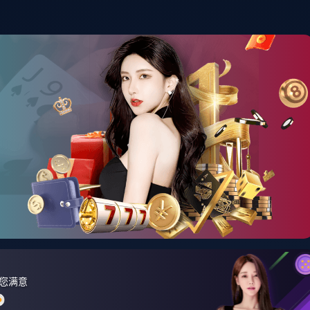
巡礼
世界杯
球星对决
历届冠军
者的荆棘之路，巴西险胜乌拉
防守反击终奏凯歌
138
|
2
条评
育场落下帷幕，巴西队与乌拉圭队这对南美宿敌，再次为全球亿万
，巴西队以2比1险胜乌拉圭，惊险地从小组赛的死斗中抢下宝贵