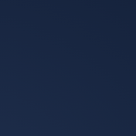
替补席疯狂地冲入场...
亚首闯世界杯四强
开云体育平台APP-悲情
当主裁判吹响比赛结束哨音
英雄，莫德里奇主导比
的那一刻,整个球场仿佛被切
割成两个截然不同的...
赛，瑞士绝杀克罗地
开云体育世界杯-乔治刷
亚，门将神勇铸就经典
北京队客场横扫尼克斯2023
新纪录，北京队横扫尼
年11月15日晚,纽约麦迪逊广
场花园...
克斯，中美篮球交流的
新篇章
最近发表
开云官网2026-惊天逆袭！摩洛哥铁骑踏破三狮
军团，B费闪耀引领豪门对决新篇章
开云体育-致命一击，巴雷拉绝杀捷克，保加利亚
首闯世界杯四强
开云体育登录-蓝白奇迹，2026世界杯决赛，智
利如何用哈兰德与完美战术征服乌兹别克斯坦