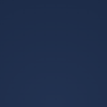
射门、3次射正，更关键的是，巴西队的两个进球，均来自断球后
高效、简练的进攻方式，过去被认为是欧洲球队的专利,如今却成
足球的初衷，有评论甚至揶揄：“这是巴西队，还是意大利队？”
线之隔，当胜利需要牺牲一部分华丽，当生存需要拥抱务实，任
的反击中依然充满了南美足球的灵性——姆巴佩那记假射骗过门
些天马行空的瞬间,仍然是桑巴足球的灵魂所在。
也并非一无所获，他们险些让这支拥有姆巴佩的巴西队束手无
乌拉圭人的战斗精神，值得全世界的尊重，仅从这场比赛的强度
下来的每一场比赛,都将决定谁能从这片战场上突围。
这只是开始，巴西不只有美丽足球，我们也可以赢得艰难的比
照，他们不再执着于“如何赢得漂亮”，而是学会了“如何赢得胜
版图,正在悄然改写。