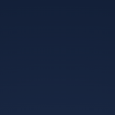
美诠释了什么叫“天赋凌驾于战术之上”，当巴西队的中场组织陷
，是姆巴佩站了出来，他不再执着于传统的边路爆破，而是主动
，第23分钟，正是他在本方禁区前沿的一次关键拦截，破坏了乌
米，在禁区内迫使乌拉圭后卫巴尔韦德犯规，为巴西队赢得点球，