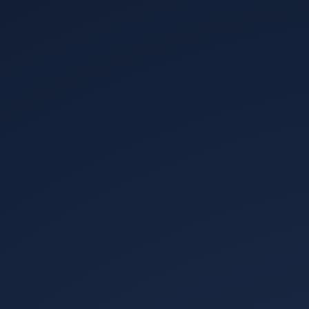
足球的魅力就在于它的不可预知性，在绝境之
主教练果断做出换人调整，换上了速度更快、
时间，球场上风云突变，美国队如同被激怒的
第68分钟，美国队获得前场任意球机会，普
弹入网窝，1-2，美国队扳回一城，这粒进球
扳回一球后，美国队士气大振，而乌拉圭队则
逼抢和不知疲倦的奔跑，让他们的每一次出球
验着每一位球员，就在这时，美国队再次发动
美国队替补上场的前锋在多人的包夹下用身体将
在两球落后的情况下,竟然顽强地将比分扳平！
但故事的高潮还没有到来，当所有人都以为比
个右侧的角球机会，全场球迷都站了起来，屏
人群中，一个身影以惊人的爆发力高高跃起，