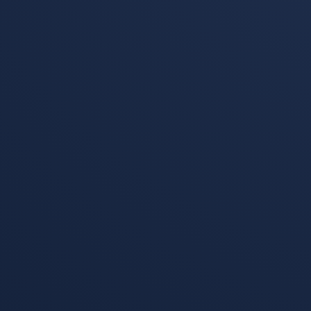
从战术层面看，这场比赛也充满了深刻的启示，
战术调整，成功地扭转了局面，他们利用了乌
的逼抢，创造了机会，而反观乌拉圭，他们过
其是在防守端，对于定位球的保护出现了严重
力、战术执行力以及球队整体的深度,往往比
而对于哈基米个人而言，这粒载入史册的绝杀
一路成长为世界顶级边后卫，他拥有着非洲裔
养，他选择代表美国国家队征战，并将自己写
得了比赛，更赢得了全世界球迷的心，他的名字
比赛已经结束，但关于这场“沙漠奇迹”的讨
这个足球新兴力量的未来充满了期待，2026
足球的激情、魅力与不可预知性，当哈基米完
由相信,这仅仅只是美国足球创造更多辉煌的开