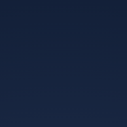
中，美国队展现出了这个年轻国家所特有的不屈与韧性，他们的
冲击力更强的球员，并将阵型前压，开始了近乎疯狂的反扑，一
雄狮，每一次拼抢都带着决绝，每一次传递都直指对手的心脏，
利西奇主罚的皮球划过一道美妙的弧线，绕过人墙后击中门柱内侧
如同给整个球场注入了强心针,美国球员眼中重新燃起了火焰。
显得有些慌乱，他们试图通过控球来消耗时间，但美国队的高位
都变得异常艰难，比赛进入到最后十五分钟，体能的瓶颈开始考
致命攻势，一次边路的快速配合后，皮球被传入禁区，混乱中，
球撞入球门！2-2！整个“沙漠之光”体育场陷入了沸腾，美国队
赛将以平局收场时，奇迹发生了，伤停补时阶段，美国队获得一
住了呼吸，普利西奇将球开出，皮球划出一道弧线飞向禁区，在
他仿佛挣脱了地心引力，在万众瞩目之下，用一记势大力沉的头