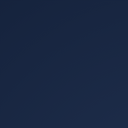
槌，将皮球狠狠地砸进了球门死角！整个球场
洲中喷涌出的无限生机。
完成这粒绝杀进球的人，正是那位拥有摩洛哥
身披美国国家队的战袍，用最令人震撼的方式，
转！