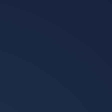
替补席疯狂地冲入场...
亚首闯世界杯四强
开云体育平台APP-悲情
当主裁判吹响比赛结束哨音
英雄，莫德里奇主导比
的那一刻,整个球场仿佛被切
割成两个截然不同的...
赛，瑞士绝杀克罗地
开云体育世界杯-乔治刷
亚，门将神勇铸就经典
北京队客场横扫尼克斯2023
新纪录，北京队横扫尼
年11月15日晚,纽约麦迪逊广
场花园...
克斯，中美篮球交流的
新篇章
最近发表
开云官网2026-惊天逆袭！摩洛哥铁骑踏破三狮
军团，B费闪耀引领豪门对决新篇章
开云体育-致命一击，巴雷拉绝杀捷克，保加利亚
首闯世界杯四强
开云体育登录-蓝白奇迹，2026世界杯决赛，智
利如何用哈兰德与完美战术征服乌兹别克斯坦