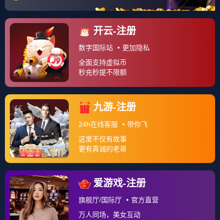
入球场，他们的门将跪在禁区线上，双手指天，泪流满面，
看台上，数千名伊拉克球迷挥舞着国旗，伴随着古老的战
歌，声音撕裂却又震耳欲聋，而英格兰的球迷们，有人在静
默中掩面，有人在骂声中转身离去，这一刻，足球的残酷与
浪漫,在同一个时空中交织成最震撼的诗篇。
比赛的过程，远比比分所呈现的要复杂，英格兰并非没有机
会，哈里·凯恩在上半场曾有一记头球击中横梁，贝林厄姆的
远射也擦柱而出，但伊拉克的防守体系极其顽强，他们的五
后卫阵型始终保持着紧凑的纵深，中场球员不惜体力地奔跑
与绞杀，让英格兰的进攻始终无法形成连续的威胁，而真正
让英格兰球迷心碎的,是第88分钟发生的事情。