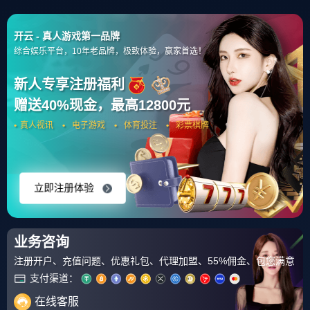
开云FIFA-奇迹之夜！伊拉克绝杀英格兰，姆巴佩
率法国全胜出线，H组死亡之组悬念揭晓
2026-07-02 20:58:36
球星对决
开云美加墨
115
|
3
条评论
2026年世界杯H组的战火，在卡塔尔那座能够容纳九万人的卢
赛尔体育场内，燃至白热化，这是一个足以被载入世界杯史
册的夜晚——不是因为豪门的碾压，而是因为草根的逆袭，
因为一场属于伊拉克的“奇迹之夜”，也因为姆巴佩率领法国队
以绝对统治力完成全场压制，提前锁定小组头名，而英格
兰，这支赛前被广泛看好的夺冠热门，却在最后时刻被伊拉
克人在角球混战中打入绝杀,全场陷入死寂。
当终场哨响的那一刻，伊拉克替补席上的球员们像潮水般涌