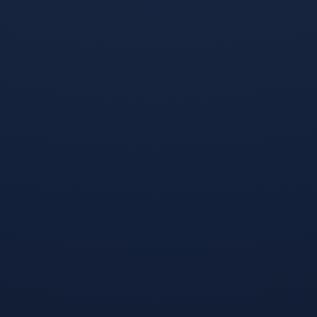
开云体育登录-蓝白奇
开云体育在线-沙漠之狐
开云体育-边路风暴，坎
迹，2026世界杯决赛，
震彻绿茵，2026世界杯
塞洛一剑封喉，克罗地
智利如何用哈兰德与完
揭幕战，伊拉克大胜尼
亚力克瑞士挺进2026世
美战术征服乌兹别克斯
日利亚，哈兰德化身终
界杯十六强
坦
结者一锤定音
发表评论：