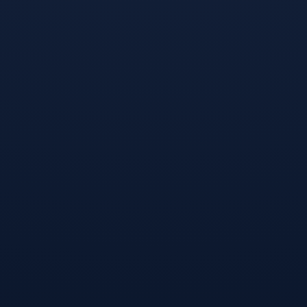
3
条评论
波场能量租赁
2026-07-03 21:01:04
u地址转错
【TPCYr8nBMw6nAT2CYhWdYgfuyuxqUUUUUU】转错
请联系TeleGram:【@TrxEm】
trx能量租赁
2026-07-03 23:02:02
u地址转错 【
TUZshzQrZcxKF8rCG3eCo5Ecyq33333333 】转错请联
系TeleGram:【@TrxEm】