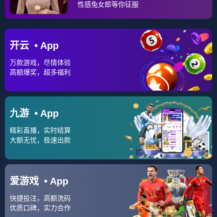
当时伊拉克获得一个右侧角球机会，整个体育场的气氛紧张
到了极点，角球开出，前点争顶制造混乱，皮球在禁区内弹
跳了两下，就在所有人以为解围成功的那一刻，伊拉克替补
上场的中后卫哈桑·阿里从人群中杀出，在一片混乱中伸出左
脚——那是一个近乎本能的触球，皮球改变了方向，贴着草
皮，窜入球门远角！1比0！绝杀！