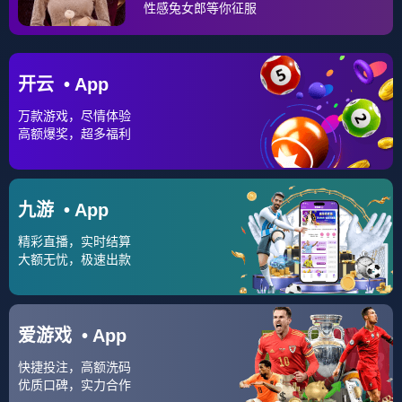
费利克斯全场的表现,实际上是为那最后的一瞬间写满注脚，
上半时第17分钟，正是他从中场左侧带球长驱直入，在三人
包夹中送出手术刀般的直塞，助攻霍伊伦德门前抢点打破僵
局，那一球，费利克斯展现出的视野与胆魄令乌拉圭防线猝
不及防，乌拉圭人的反扑也极其凶猛，巴尔韦德在中场的调
度如指挥家的节拍，努涅斯的速度与力量不断冲击丹麦防线
的肋部空隙，第39分钟，乌拉圭利用一次角球战术由中卫希
门尼斯头球扳平比分，双方重回起跑线。