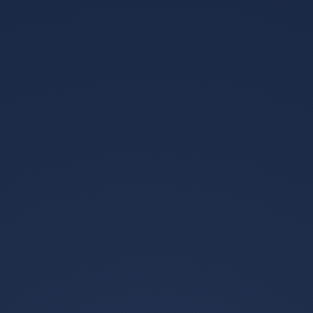
乌拉圭球员开始拖延时间，丹麦替补席上的教练组成员已经
站成一排，双手合十，就在补时第三分四十五秒，丹麦后场
断球发动快攻，霍伊伦德在右路将球交给埃里克森，丹麦传
奇中场没有急于长传，而是冷静地观察前场跑位，就在这一
刹那，费利克斯从两名乌拉圭中卫的缝隙间突然启动，同时
右手作出一个隐秘的要球手势，埃里克森的挑传精确到以厘
米计算，皮球越过希门尼斯的头顶，恰到好处地落在费利克
斯身前半米的位置，那是一个介于半凌空与落地反弹之间的
微妙高度，乌拉圭门将罗切特已经弃门出击，费利克斯没有
选择停球，而是直接提起右脚，用外脚背削出了一个带着强
烈下旋的弧线，皮球几乎是以垂直的轨迹撞向草皮，然后弹
起击中横梁下沿，发出“砰”的一声闷响，再落入门线内半码的
位置。