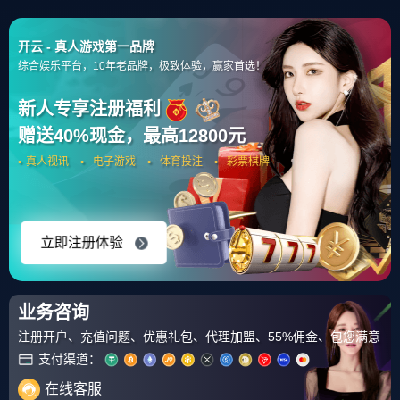
开云体育在线-北欧童话续写新篇，费利克斯压哨
绝杀，丹麦力克乌拉圭引爆G组死亡之组
2026-07-01 0:04:20
世界杯
开云美加墨
176
|
5
条评论
2026年7月3日的蒙特雷,夜空被查普尔特佩克体育场内的灯光
与呐喊声彻底点燃，当第四官员举起伤停补时第四分钟的电
子牌时，看台上的丹麦球迷已经将嗓子喊得嘶哑，而乌拉圭
人则在祈祷着终场哨音早些到来，双方战成1比1的僵局已经
持续了将近半小时，两度击中门框的丹麦队似乎正在耗尽最
后的运气——直到那个改变一切的瞬间降临，克里斯蒂安·埃
里克森在禁区弧顶送出职业生涯中最具想象力的一脚挑传，
替补登场的“北欧新星”亚历山大·费利克斯在点球点附近侧身