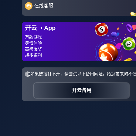
保建英的惊艳发挥，以及令人窒息的控球优势
决赛的梦想,也向世界宣告了亚洲足球力量的崛
比赛伊始，瑞士队试图利用其传统的身体对抗
进攻组织陷入停滞，澳大利亚队很快展现出他
耗对手的锐气，而这套战术的绝对灵魂，正是