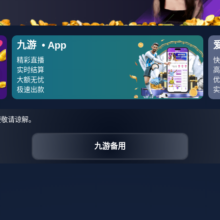
，澳大利亚队最终以一场酣畅淋漓的胜利，粉碎了瑞士人挺进半
起。
和快速反击来抢占先机，他们的中场绞杀战术一度让澳大利亚的
们的比赛预案——将球权牢牢控制在脚下，通过耐心的传导来消
身披10号战袍的进攻核心——久保建英。