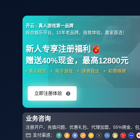
首页
球队
开云体育APP下载-
溃，澳大利亚挺进202
2026-06-09 1:29:48
世界杯
开云美加墨
在2026年世界杯四分之一决赛的舞台上，一
球迷更看好整体实力均衡、大赛经验丰富的瑞