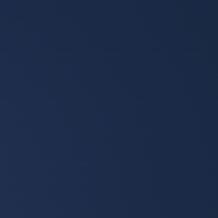
开云体育平台APP-蓝衣军团强势回归，意大利4-
0大胜瑞典，贝林厄姆导演完美风暴，防守反击
奏响胜利凯歌
开云体育APP下载-悲壮英雄，莫德里奇闪耀全
场，捷克却用坚韧击碎克罗地亚的2026之梦
开云APP-奇迹之夜，喀麦隆在2026世界杯D组焦
点战中逆转意大利
开云体育官网-替补奇兵费利克斯闪耀全场，加纳
2-1逆转克罗地亚抢占C组先机
开云体育登录-2026世界杯E组惊爆冷门，泰国力
克巴西，京多安闪耀全场改写世纪之战
开云体育平台APP-悲情英雄，莫德里奇主导比
赛，瑞士绝杀克罗地亚，门将神勇铸就经典
开云体育在线-沙漠之狐震彻绿茵，2026世界杯
揭幕战，伊拉克大胜尼日利亚，哈兰德化身终结
者一锤定音