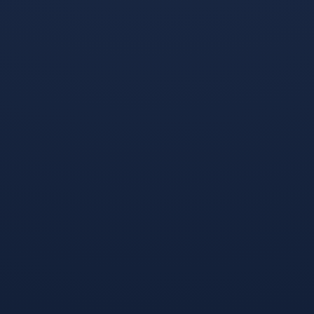
平台APP-蓝衣军团强势回归，意大
开云体育登录-2026世界杯E组惊爆冷门，泰
大胜瑞典，贝林厄姆导演完美风暴，防
国力克巴西，京多安闪耀全场改写世纪之战
响胜利凯歌