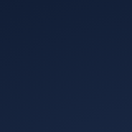
这位在皇家社会俱乐部成长起来的天才攻击手
个永不停歇的节拍器，指挥着澳大利亚队的每
造威胁，但久保建英的出色视野和近乎零失误
附近接应，用灵巧的转身摆脱瑞士后腰的贴防
的节奏感：面对瑞士队紧凑的防线，澳大利亚
的防守阵型，当瑞士球员的注意力跟随着皮球
的防线。
瑞士队并非没有机会，但他们始终无法找到破