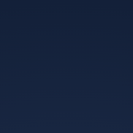
，在这场比赛中完美诠释了现代组织中场的全部内涵，他如同一
一次进攻演练，上半场前二十分钟，瑞士队尚能通过高位逼抢制
的传球精准度，让他们的努力逐渐变得徒劳，他频繁回撤到中圈
，然后迅速将球分向两条边路，更令人赞叹的是他那种与生俱来
并非一味快攻，而是时常通过久保建英的回传和横传来拉扯对手
移动时，久保建英便会突然送出一记穿透性的直塞,瞬间撕裂对手
解澳大利亚控球网络的钥匙，面对久保建英领衔的中场，瑞士球