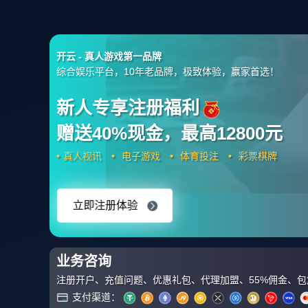
首页
球队
开云FIFA-首尔奇迹
2026世界杯生死战惊
2026-06-14 16:09:54
世界杯
开云美加墨
2026年6月28日，首尔世界杯竞技场，一
场六万余名韩国球迷爆发出震耳欲聋的欢呼——