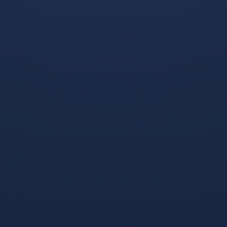
放弃，因为我相信奇迹”时，无数球迷为之动容，是的，这就是世
知道会发生什么，而正是这些不可思议的瞬间,让足球成为这个星