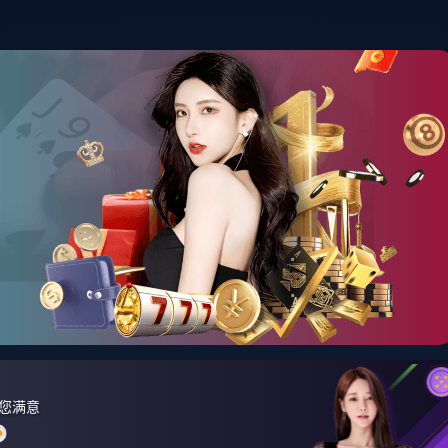
世界杯
巡礼
球星对决
历届冠军
，韩国队绝境逆袭，努涅斯导演
天大戏
219
|
18
条评
场足以载入世界杯史册的生死之战在此上演，当终场哨声划破夜空，
韩国队在这场“赢或回家”的强强对话中，以3-2力克欧洲劲旅克