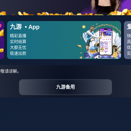
后，站着一位36岁的老将，他用一场闪耀全场的表现，向世界诠
两轮，他们一平一负仅积一分，净胜球为负，最后一轮面对必须
科瓦契奇等世界级中场的克罗地亚——“格子军团”只需一场平局
孙兴慜因伤缺阵，头号射手黄喜灿状态低迷，当外界都在为韩国
出了一个大胆的决定：将老将努涅斯推上首发中锋位置。
陌生，36岁，旅欧多年却始终未能在顶级豪门站稳脚跟，近年来
名单上时，社交媒体上质疑声四起：“这不是在赌吗？”“一个过
答案。
身倚住克罗地亚中后卫，用一记教科书般的胸部停球将球稳稳卸
地将球分给插上的边路队友，自己随即快速前插，这一次看似简
—边路传中、中路包抄、努涅斯用一记势大力沉的头球攻破了对