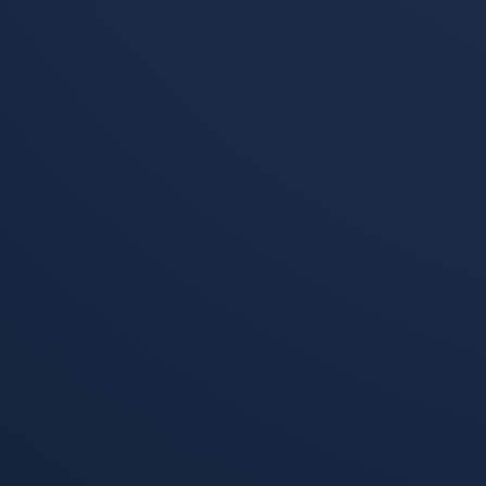
当努涅斯在赛后接受采访时说出那句“我从未
界杯的魅力——在90分钟的较量中，你永远不
球上最伟大的运动。