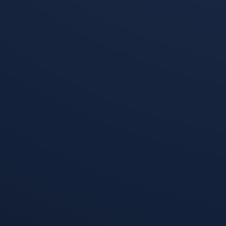
219
次浏览
开云体育-致命一击，巴雷拉绝杀捷克，保加
开云体育
利亚首闯世界杯四强
利4-0
守反击奏