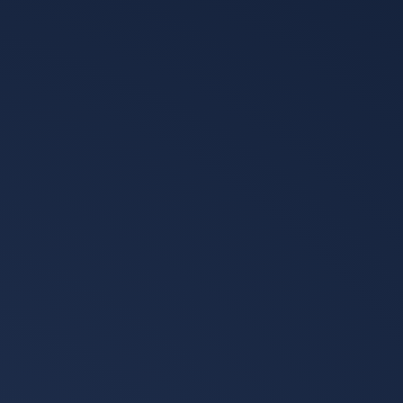
替补席疯狂地冲入场...
亚首闯世界杯四强
开云体育平台APP-悲情
当主裁判吹响比赛结束哨音
英雄，莫德里奇主导比
的那一刻,整个球场仿佛被切
割成两个截然不同的...
赛，瑞士绝杀克罗地
开云体育世界杯-乔治刷
亚，门将神勇铸就经典
北京队客场横扫尼克斯2023
新纪录，北京队横扫尼
年11月15日晚,纽约麦迪逊广
场花园...
克斯，中美篮球交流的
新篇章
最近发表
开云官网2026-惊天逆袭！摩洛哥铁骑踏破三狮
军团，B费闪耀引领豪门对决新篇章
开云体育-致命一击，巴雷拉绝杀捷克，保加利亚
首闯世界杯四强
开云体育登录-蓝白奇迹，2026世界杯决赛，智
利如何用哈兰德与完美战术征服乌兹别克斯坦