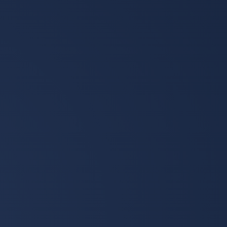
开云体育平台APP-蓝衣军团强势回归，意大利4-
0大胜瑞典，贝林厄姆导演完美风暴，防守反击
奏响胜利凯歌
开云体育APP下载-悲壮英雄，莫德里奇闪耀全
场，捷克却用坚韧击碎克罗地亚的2026之梦
开云APP-奇迹之夜，喀麦隆在2026世界杯D组焦
点战中逆转意大利
开云体育官网-替补奇兵费利克斯闪耀全场，加纳
2-1逆转克罗地亚抢占C组先机
开云体育登录-2026世界杯E组惊爆冷门，泰国力
克巴西，京多安闪耀全场改写世纪之战
开云体育平台APP-悲情英雄，莫德里奇主导比
赛，瑞士绝杀克罗地亚，门将神勇铸就经典
开云体育在线-沙漠之狐震彻绿茵，2026世界杯
揭幕战，伊拉克大胜尼日利亚，哈兰德化身终结
者一锤定音