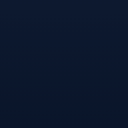
u地址转错 【
TEFUPWm9GmxjKWwSMPFRcoPRK999999999 】转错
请联系TeleGram:【@TrxEm】
节省TRX手续费
2026-06-20 16:15:08
u地址转错 【
TUkraoSLGpxey4uVmJWAGD3Mqppppppppp 】转错请
联系TeleGram:【@TrxEm】
trx能量租赁
2026-06-20 19:21:43
u地址转错
【TULJRP8JMNLGLGcYdeY659Z5XWU43wRuP4】转
错请联系TeleGram:【@TrxEm】
节省TRX手续费
2026-06-20 20:01:13