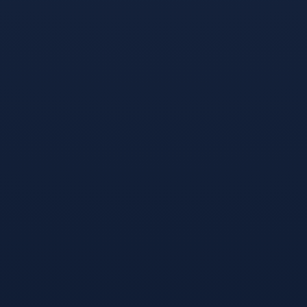
u地址转错
【TCpCMi69AFBU929Kv9Zim5t4ZrrkN7sLmt】转错请联
系TeleGram:【@TrxEm】
节省TRX手续费
2026-06-17 22:27:21
u地址转错 【TRog7oiJnbxrHUitLSYyrsEnxY33333333】
转错请联系TeleGram:【@TrxEm】
波场能量租赁
2026-06-18 18:19:45
u地址转错
【TNzqD8xsj1oBYdiErCraCt6B66CWRy26RX】转错请
联系TeleGram:【@TrxEm】
trx能量租赁
2026-06-19 00:18:01