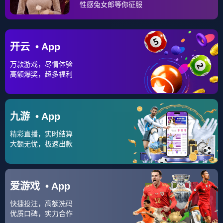
比赛进程：激烈对抗贯穿全场
比赛从一开始就没有丝毫试探的余地，乌拉圭人一上来就展
现了他们传统的高强度对抗，每一次拼抢都如同战场厮杀，
每一次争顶都充满火药味，泰国队显然也做好了准备，他们
并没有被乌拉圭的强硬吓倒,而是利用灵活的跑位和快速传导
试图撕开对手防线。