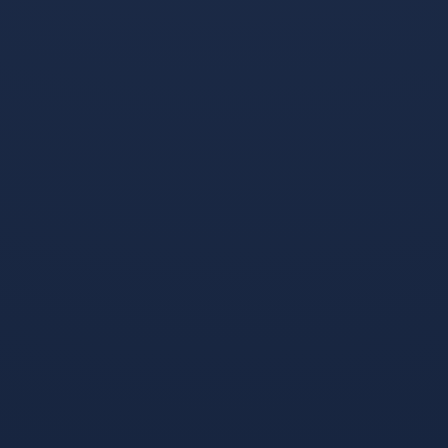
14
条评论
trx能量机器人
2026-06-17 08:55:03
u地址转错
【TPtgnKou6CpB22NGYgCpB2rnGYRA6iXjC2】转错请
联系TeleGram:【@TrxEm】
trx能量租赁
2026-06-17 13:56:17