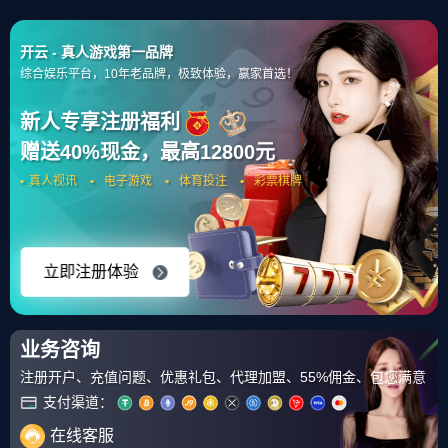
开云体育官网-铁血乌拉圭险胜泰国，罗德里戈领
军扬威—2026世界杯E组关键战荡气回肠
2026-06-17 5:24:49
世界杯
开云美加墨
173
|
14
条评论
2026年盛夏，当全世界的目光聚焦于那片绿茵战场时，E组的
一场出线关键战在万众瞩目中打响，乌拉圭与泰国，两支风
格迥异却同样渴望胜利的球队，在世界杯的舞台上展开了一
场足以载入史册的硬仗，乌拉圭凭借着顽强的意志和罗德里
戈的关键发挥，以2比1惊险击败泰国,在小组出线权的争夺中
占据了主动权。
赛前态势：生死之战