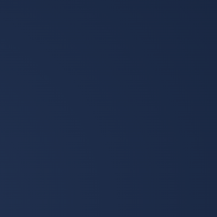
开云体育平台APP-蓝衣军团强势回归，意大利4-
0大胜瑞典，贝林厄姆导演完美风暴，防守反击
奏响胜利凯歌
开云体育APP下载-悲壮英雄，莫德里奇闪耀全
场，捷克却用坚韧击碎克罗地亚的2026之梦
开云APP-奇迹之夜，喀麦隆在2026世界杯D组焦
点战中逆转意大利
开云体育官网-替补奇兵费利克斯闪耀全场，加纳
2-1逆转克罗地亚抢占C组先机
开云体育登录-2026世界杯E组惊爆冷门，泰国力
克巴西，京多安闪耀全场改写世纪之战
开云体育平台APP-悲情英雄，莫德里奇主导比
在
赛，瑞士绝杀克罗地亚，门将神勇铸就经典
开云体育在线-沙漠之狐震彻绿茵，2026世界杯
分
揭幕战，伊拉克大胜尼日利亚，哈兰德化身终结
者一锤定音
。