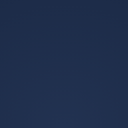
斯轻松推射破门，从断球到进球，整个过程仅用时11秒，展现了
室里弥漫着沮丧与绝望的氛围。
刻
分钟，拉什福德在右路再次上演个人表演——他先是假动作晃过上
包夹的情况下依然送出一记质量极高的传中，后点无人防守的阿
场球迷起立为他鼓掌，比赛第68分钟，当拉什福德被替换下场
hford”呐喊声，这一刻，没有人在意他出生在曼彻斯特，没有人
圭的英雄。
1.8公里，完成5次射门、4次成功过人、3次关键传球，赛后评
胜4球的大胜稳居小组榜首，而哥伦比亚则面临着巨大的出线压力