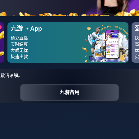
伦比亚，而在这场横扫千军的胜利中，一个来自英格兰的名字却意
德。
效率
尔韦德中线附近一记斜长传精准地找到了右路高速插上的拉什福
内切，面对哥伦比亚后卫米纳的贴身逼抢，他没有丝毫犹豫，直
绕过门将巴尔加斯的指尖，重重砸在立柱内侧弹入网窝。
果算上此前的热身赛和预选赛，他在过去10场国家队比赛中已经
德在乌拉圭阵中的融入速度堪称完美，从2025年夏天正式获得
到一年的时间就从一名“外援”变成了核心攻击手。
马库斯天生就属于大场面，他的技术、速度和对比赛的阅读能力
正的热爱，他从小就崇拜苏亚雷斯和卡瓦尼，现在他正在沿着他