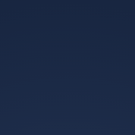
J罗在乌拉圭高强度的逼抢下完全失去了节奏，传球失误率飙升，
对抗中屡屡吃瘪，哥伦比亚主教练洛伦佐在场边焦急地指挥，但
第41分钟，乌拉圭后场断球后快速反击，巴尔韦德分球左路，拉