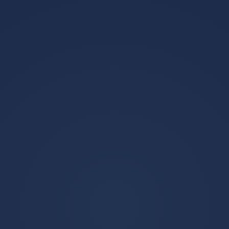
渐入传奇”。
这场比赛的深远意义远不止于3分,捷克队用这场逆转向世界宣
告：他们不是来为其他强队陪跑的，他们是来创造历史的，
而喀麦隆队则需要深刻反思，为何在大好局面下葬送优势，B
组的另一个小组中，荷兰与墨西哥战平，这一结果让小组局