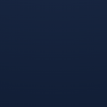
开云官网-风暴中的红魔，拉什福德闪耀2026世界杯，G组格局一夜颠覆
开云体育下载-魔幻之夜，2026世界杯C组焦点战，厄瓜多尔2-1逆转克罗地亚
开云体育登录-蓝白奇
开云体育在线-沙漠之狐
开云体育-边路风暴，坎
迹，2026世界杯决赛，
震彻绿茵，2026世界杯
塞洛一剑封喉，克罗地
智利如何用哈兰德与完
揭幕战，伊拉克大胜尼
亚力克瑞士挺进2026世
美战术征服乌兹别克斯
日利亚，哈兰德化身终
界杯十六强
坦
结者一锤定音
发表评论：