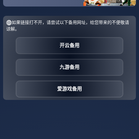
士气已经不可阻挡，第78分钟，又是格列兹曼，他在中圈附
近抢断后，一路持球推进，在禁区前沿遭遇三人包夹，但他
冷静地送出直塞，右路高速插上的曹法尔低射远角，皮球擦
着立柱飞入网窝！3-2！捷克队在25分钟内完成了从0-2到3-2
的惊天逆转！那一刻，老将格列兹曼跪地怒吼，看台上的捷
克球迷泪流满面，他们知道，这不仅仅是一场比赛的胜利，
更是意志与信念的胜利，是永不放弃的足球精神最生动的展
示。
赛后技术统计显示,捷克队全场控球率仅有41%，射门次数8
次，却转化为了3个进球；而控球率占优的喀麦隆队13次射门
仅收获2球，这就是足球，数据永远不会告诉你全部真相，真
正决定比赛走向的，是那颗敢于在逆境中燃烧的心，格列兹
曼全场跑动距离达到了12.3公里，贡献1球2助攻，赛后被评为
全场最佳球员，他的表现完美诠释了什么叫“老将不死，只是